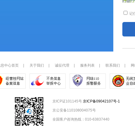
记
信息中心首页
|
关于我们
|
诚征代理
|
服务列表
|
联系我们
|
网
京ICP证101145号
京ICP备09042107号-1
京公安备110108004075号
全国客户咨询热线：010-63837440